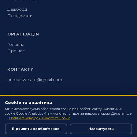
Дашборд
Повідомити
ОРГАНІЗАЦІЯ
Головна
Про нас
КОНТАКТИ
bureau.we.are@gmail.com
ПРАВОВІ ДОКУМЕНТИ
Cookie та аналітика
Політика конфіденційності
Ми використовуємо обов’язкові cookie для роботи сайту. Аналітичні
cookie Google Analytics 4 вмикаються лише за вашою згодою. Детальніше
Повідомлення про моніторинг
—
Політика конфіденційності та Cookie
.
Відхилити необов’язкові
Налаштувати