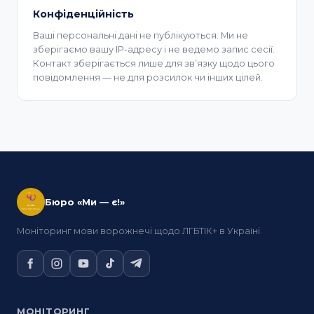
Конфіденційність
Ваші персональні дані не публікуються. Ми не
зберігаємо вашу IP-адресу і не ведемо запис сесії.
Контакт зберігається лише для звʼязку щодо цього
повідомлення — не для розсилок чи інших цілей.
Бюро «Ми — є!»
Моніторинг мови ворожнечі щодо ЛГБТІК+ в Україні
МОНІТОРИНГ