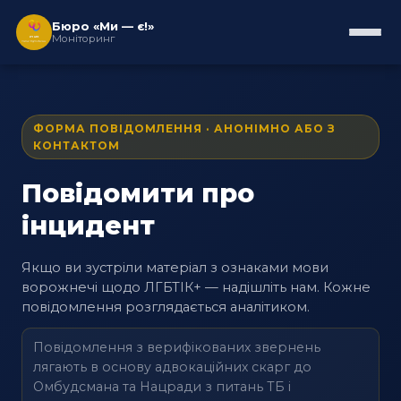
Бюро «Ми — є!»
Моніторинг
ФОРМА ПОВІДОМЛЕННЯ · АНОНІМНО АБО З
КОНТАКТОМ
Повідомити про
інцидент
Якщо ви зустріли матеріал з ознаками мови
ворожнечі щодо ЛГБТІК+ — надішліть нам. Кожне
повідомлення розглядається аналітиком.
Повідомлення з верифікованих звернень
лягають в основу адвокаційних скарг до
Омбудсмана та Нацради з питань ТБ і